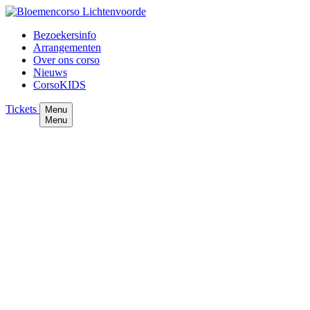
Bezoekersinfo
Arrangementen
Over ons corso
Nieuws
CorsoKIDS
Tickets
Menu
Menu
Arrangement
Hotelarrangement
Combineer het corso met een weekendje weg in de
Achterhoek. Hotels in de regio bieden een compleet
arrangement aan , inclusief alles wat je nodig hebt voor
een onvergetelijk corsoweekend.
Hotel de Koppelpaarden