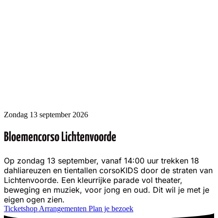
Openingstijden corsotentoonstelling
Zondag 13 september 2026 · 18:00 – 22:00 uur
Maandag 14 september 2026 · 12:00 – 20:00 uur
Op maandagochtend rijden de wagens na de
prijsuitreiking (ca. 9:00 uur) nogmaals de route die ze
zondag hebben afgelegd. Rond 10:00 – 10:30 uur komen
de wagens terug op het tentoonstellingsterrein, waar het
traditionele vogelschieten begint. Zodra de versierde
houten vogel eraf is geschoten en de schutterskoning(in)
bekend is, wordt het terrein vanaf 12:00 uur tot 20:00
Zondag 13 september 2026
uur weer opengesteld.
Bloemencorso Lichtenvoorde
Op zondag 13 september, vanaf 14:00 uur trekken 18
dahliareuzen en tientallen corsoKIDS door de straten van
Lichtenvoorde. Een kleurrijke parade vol theater,
beweging en muziek, voor jong en oud. Dit wil je met je
eigen ogen zien.
Ticketshop
Arrangementen
Plan je bezoek