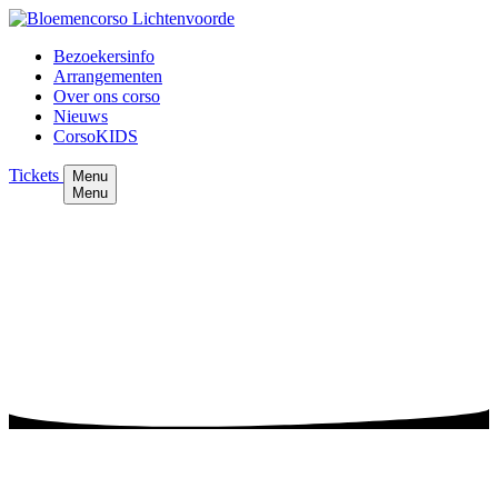
Bezoekersinfo
Arrangementen
Over ons corso
Nieuws
CorsoKIDS
Tickets
Menu
Menu
Bloemencorso Lichtenvoorde
Corso tentoonstelling
Na afloop van het corso, rond 18:00 uur, worden de wagens
opgesteld op het tentoonstellingsterrein aan de Gert Reindersstraat. 's
Avonds is het terrein sfeervol verlicht. De toegang is gratis. Je
bereikt het terrein via de Hendrik Leemreizestraat. De locatie staat
ook op de plattegrond.
Openingstijden