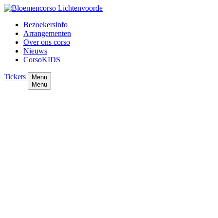
Bezoekersinfo
Arrangementen
Over ons corso
Nieuws
CorsoKIDS
Tickets
Menu
Menu
Dahliafietsroute
Rondje langs de dahliavelden
Houd je van bloemen én van fietsen? Ontdek de gratis
Dahliafietsroute rond Lichtenvoorde, een route van 35
km langs de bloeiende dahliavelden, door het
Achterhoekse coulisselandschap
De dahlia's worden gekweekt voor het Bloemencorso.
Honderdduizenden bloemen worden verwerkt op de 18
grote dahliareuzen en de tientallen corsoKIDS, samen