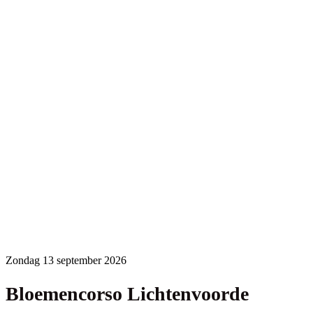
goed voor een bloeiend spektakel dat zijn weerga niet
kent.
Fietsen én een kijkje achter de schermen Van 3 augustus
t/m 6 september kun je langs de fietsroute een bezoek
brengen aan de wagenbouwers. Je krijgt er uitleg over
alles wat er komt kijken bij de bouw van zo'n dahliareus
op wielen.
Download de pdf
van de route of
bekijk de route op
Komoot
(inclusief GPX-bestand voor je GPS of telefoon)
Download de pdf van de route
Andere arrangementen
Zondag 13 september 2026
Bloemencorso Lichtenvoorde